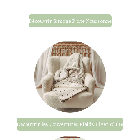
Découvrir Simone P'tite Noursonne
Découvrir les Couvertures Plaids Hiver & Été