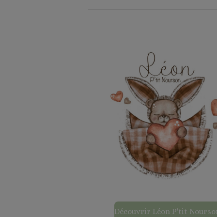
Découvrir Léon P'tit Nourso