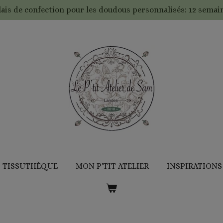
lais de confection pour les doudous personnalisés: 12 semain
TISSUTHÈQUE
MON P'TIT ATELIER
INSPIRATIONS