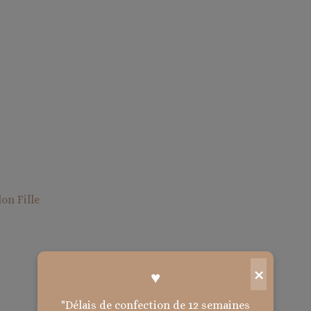
llon
Fille
×
♥
"Délais de confection de 12 semaines