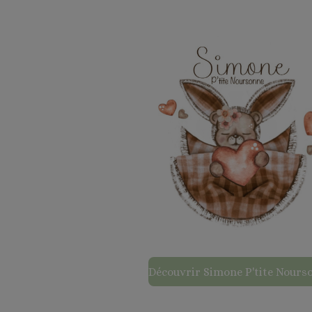
Découvrir Simone P'tite Nours